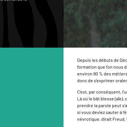
Depuis les débuts de Déca
formation que l’on nous 
environ 90 % des métiers 
donc de s’exprimer orale
C’est, par conséquent, l’
Là où le bât blesse (aïe),
prendre la parole peut s
si vous deviez sauter à 
névrotique, dirait Freud. 