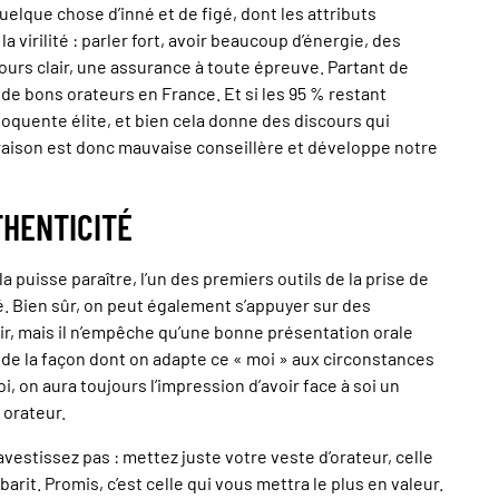
 quelque chose d’inné et de figé, dont les attributs
 virilité : parler fort, avoir beaucoup d’énergie, des
ours clair, une assurance à toute épreuve. Partant de
 % de bons orateurs en France. Et si les 95 % restant
loquente élite, et bien cela donne des discours qui
aison est donc mauvaise conseillère et développe notre
THENTICITÉ
a puisse paraître, l’un des premiers outils de la prise de
ité. Bien sûr, on peut également s’appuyer sur des
ir, mais il n’empêche qu’une bonne présentation orale
et de la façon dont on adapte ce « moi » aux circonstances
i, on aura toujours l’impression d’avoir face à soi un
 orateur.
vestissez pas : mettez juste votre veste d’orateur, celle
barit. Promis, c’est celle qui vous mettra le plus en valeur.