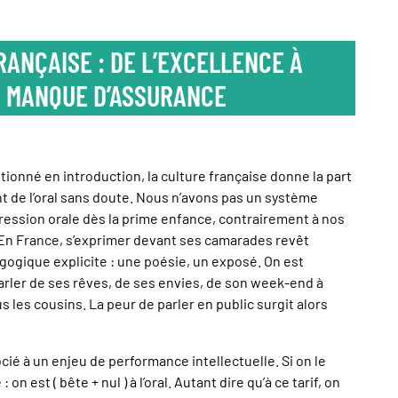
RANÇAISE : DE L’EXCELLENCE À
U MANQUE D’ASSURANCE
onné en introduction, la culture française donne la part
ent de l’oral sans doute. Nous n’avons pas un système
xpression orale dès la prime enfance, contrairement à nos
 En France, s’exprimer devant ses camarades revêt
gogique explicite : une poésie, un exposé. On est
arler de ses rêves, de ses envies, de son week-end à
s les cousins. La peur de parler en public surgit alors
cié à un enjeu de performance intellectuelle. Si on le
: on est ( bête + nul ) à l’oral. Autant dire qu’à ce tarif, on