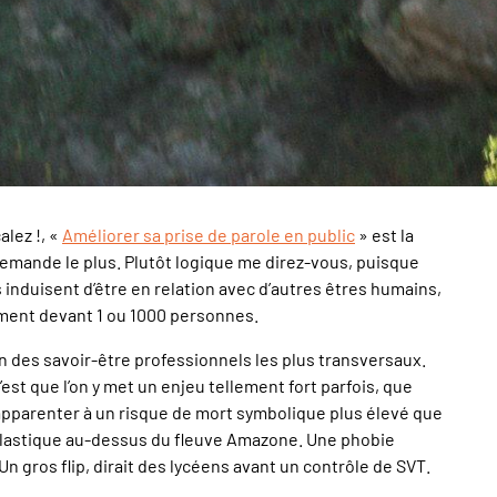
lez !, «
Améliorer sa prise de parole en public
» est la
demande le plus. Plutôt logique me direz-vous, puisque
induisent d’être en relation avec d’autres êtres humains,
ment devant 1 ou 1000 personnes.
un des savoir-être professionnels les plus transversaux.
 c’est que l’on y met un enjeu tellement fort parfois, que
’apparenter à un risque de mort symbolique plus élevé que
l’élastique au-dessus du fleuve Amazone. Une phobie
Un gros flip, dirait des lycéens avant un contrôle de SVT.