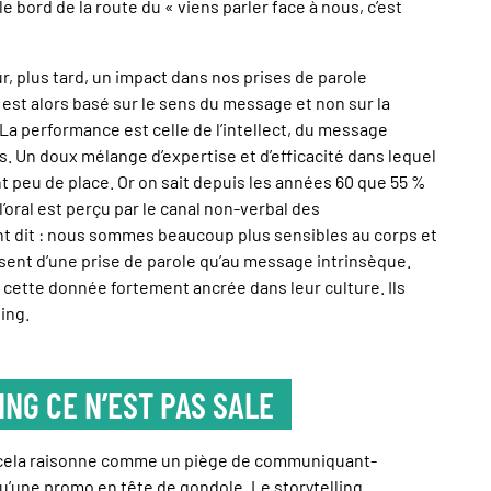
le bord de la route du « viens parler face à nous, c’est
r, plus tard, un impact dans nos prises de parole
u est alors basé sur le sens du message et non sur la
 La performance est celle de l’intellect, du message
s. Un doux mélange d’expertise et d’efficacité dans lequel
ont peu de place. Or on sait depuis les années 60 que 55 %
’oral est perçu par le canal non-verbal des
t dit : nous sommes beaucoup plus sensibles au corps et
ssent d’une prise de parole qu’au message intrinsèque.
cette donnée fortement ancrée dans leur culture. Ils
ling.
ING CE N’EST PAS SALE
e cela raisonne comme un piège de communiquant-
qu’une promo en tête de gondole. Le storytelling