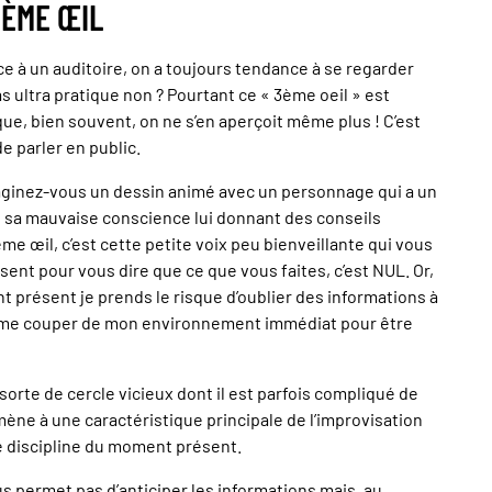
3ÈME ŒIL
ce à un auditoire, on a toujours tendance à se regarder
as ultra pratique non ? Pourtant ce « 3ème oeil » est
ue, bien souvent, on ne s’en aperçoit même plus ! C’est
de parler en public.
 imaginez-vous un dessin animé avec un personnage qui a un
t sa mauvaise conscience lui donnant des conseils
ème œil, c’est cette petite voix peu bienveillante qui vous
sent pour vous dire que ce que vous faites, c’est NUL. Or,
 présent je prends le risque d’oublier des informations à
de me couper de mon environnement immédiat pour être
rte de cercle vicieux dont il est parfois compliqué de
amène à une caractéristique principale de l’improvisation
ne discipline du moment présent.
ous permet pas d’anticiper les informations mais, au