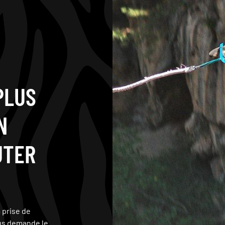
PLUS
N
UTER
 prise de
ous demande le