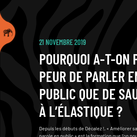
21 NOVEMBRE 2019
POURQUOI A-T-ON 
PEUR DE PARLER E
PUBLIC QUE DE SA
À L’ÉLASTIQUE ?
Depuis les débuts de Décalez !, « Améliorer sa
parole en public » est la formation que l’on n