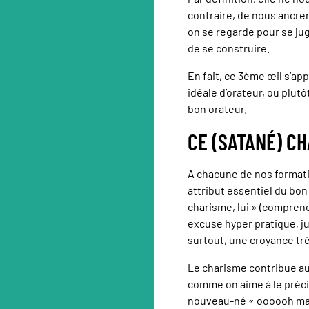
contraire, de nous ancrer 
on se regarde pour se juge
de se construire.
En fait, ce 3ème œil s’ap
idéale d’orateur, ou plutô
bon orateur.
CE (SATANÉ) CH
A chacune de nos format
attribut essentiel du bon 
charisme, lui » (comprene
excuse hyper pratique, j
surtout, une croyance tr
Le charisme contribue aux 
comme on aime à le préci
nouveau-né « oooooh mais