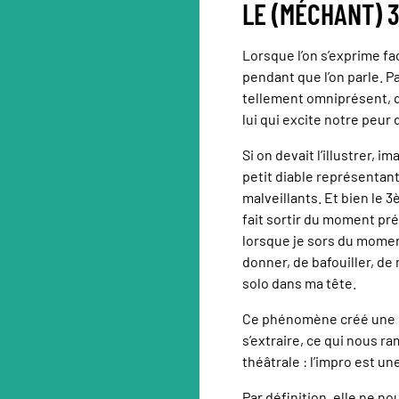
LE (MÉCHANT) 
Lorsque l’on s’exprime fa
pendant que l’on parle. P
tellement omniprésent, q
lui qui excite notre peur 
Si on devait l’illustrer,
petit diable représentan
malveillants. Et bien le 3
fait sortir du moment pré
lorsque je sors du moment
donner, de bafouiller, 
solo dans ma tête.
Ce phénomène créé une so
s’extraire, ce qui nous r
théâtrale : l’impro est u
Par définition, elle ne n