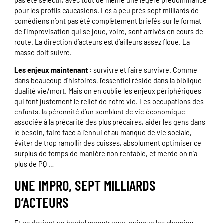
pas été sélectif, avec tout de même une légère prédominance
pour les profils caucasiens. Les à peu près sept milliards de
comédiens n’ont pas été complètement briefés sur le format
de l’improvisation qui se joue, voire, sont arrivés en cours de
route. La direction d’acteurs est d’ailleurs assez floue. La
masse doit suivre.
Les enjeux maintenant
: survivre et faire survivre. Comme
dans beaucoup d’histoires, l’essentiel réside dans la biblique
dualité vie/mort. Mais on en oublie les enjeux périphériques
qui font justement le relief de notre vie. Les occupations des
enfants, la pérennité d’un semblant de vie économique
associée à la précarité des plus précaires, aider les gens dans
le besoin, faire face à l’ennui et au manque de vie sociale,
éviter de trop ramollir des cuisses, absolument optimiser ce
surplus de temps de manière non rentable, et merde on n’a
plus de PQ …
UNE IMPRO, SEPT MILLIARDS
D’ACTEURS
Et ça devient un bordel monstrueux, puisque les chemins