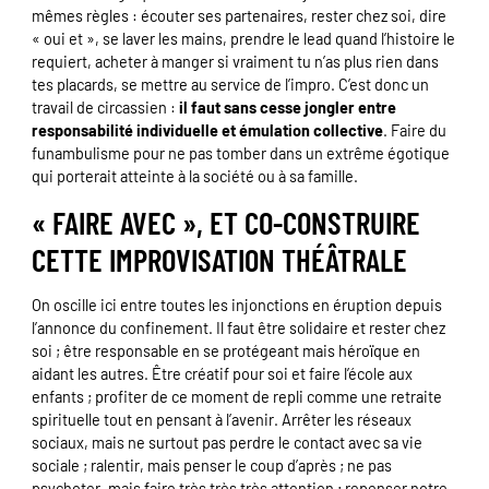
mêmes règles : écouter ses partenaires, rester chez soi, dire
« oui et », se laver les mains, prendre le lead quand l’histoire le
requiert, acheter à manger si vraiment tu n’as plus rien dans
tes placards, se mettre au service de l’impro. C’est donc un
travail de circassien :
il faut sans cesse jongler entre
responsabilité individuelle et émulation collective
. Faire du
funambulisme pour ne pas tomber dans un extrême égotique
qui porterait atteinte à la société ou à sa famille.
« FAIRE AVEC », ET CO-CONSTRUIRE
CETTE IMPROVISATION THÉÂTRALE
On oscille ici entre toutes les injonctions en éruption depuis
l’annonce du confinement. Il faut être solidaire et rester chez
soi ; être responsable en se protégeant mais héroïque en
aidant les autres. Être créatif pour soi et faire l’école aux
enfants ; profiter de ce moment de repli comme une retraite
spirituelle tout en pensant à l’avenir. Arrêter les réseaux
sociaux, mais ne surtout pas perdre le contact avec sa vie
sociale ; ralentir, mais penser le coup d’après ; ne pas
psychoter, mais faire très très très attention ; repenser notre