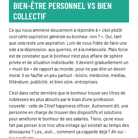
BIEN-ÊTRE PERSONNEL VS BIEN
COLLECTIF
Ce qui nous ammène doucement à répondre à «
c’est plutôt
cool cette aspiration générale au bonheur, non ?
». Oui, tant
que cela reste une aspiration. Loin de nous l’idée de faire une
ode à la dépression, aux guerres, et à la mélancolie. Mais force
est de constater que le bonheur n’est plus affaire de sphère
privée et de situation individuelle. Il devient graduellement un
« must-be » de rapport au monde, pour ne pas dire un devoir
moral. Il se faufile un peu partout : loisirs, médecine, médias,
littérature, publicité, et bien sûre, entreprises.
C’est dans cette dernière que le bonheur trouve ses titres de
noblesses les plus aboutis par le biais d’une profession
nouvelle : celle de Chief happiness officer. Autrement dit, une
personne en charge de trouver des dispositifs et solutions
pour améliorer le bonheur de ses salariés. Tiens, ça ne vous
fait pas penser à ce truc ultra vintage qui existait au temps des
dinosaures ? Les…euh… comment ça s’appelle déjà ? Ah oui :