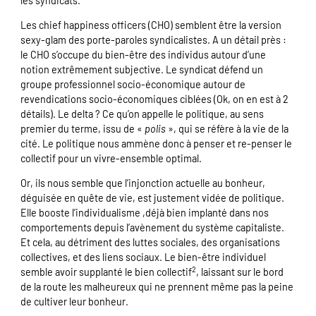
les syndicats.
Les chief happiness officers (CHO) semblent être la version
sexy-glam des porte-paroles syndicalistes. A un détail près :
le CHO s’occupe du bien-être des individus autour d’une
notion extrêmement subjective. Le syndicat défend un
groupe professionnel socio-économique autour de
revendications socio-économiques ciblées (Ok, on en est à 2
détails). Le delta ? Ce qu’on appelle le politique, au sens
premier du terme, issu de «
polis
», qui se réfère à la vie de la
cité. Le politique nous ammène donc à penser et re-penser le
collectif pour un vivre-ensemble optimal.
Or, ils nous semble que l’injonction actuelle au bonheur,
déguisée en quête de vie, est justement vidée de politique.
Elle booste l’individualisme ,déjà bien implanté dans nos
comportements depuis l’avènement du système capitaliste.
Et cela, au détriment des luttes sociales, des organisations
collectives, et des liens sociaux. Le bien-être individuel
2
semble avoir supplanté le bien collectif
, laissant sur le bord
de la route les malheureux qui ne prennent même pas la peine
de cultiver leur bonheur.